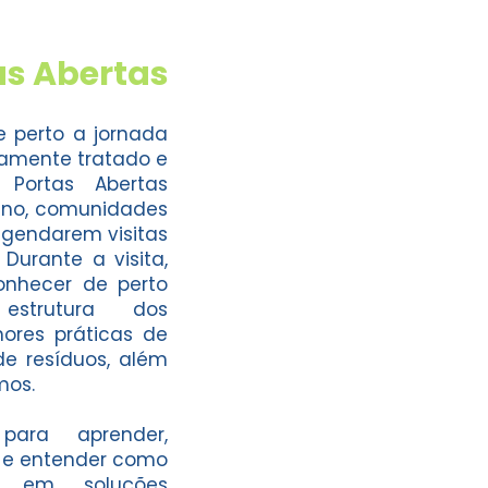
s Abertas
 perto a jornada
tamente tratado e
Portas Abertas
sino, comunidades
agendarem visitas
Durante a visita,
onhecer de perto
estrutura dos
ores práticas de
e resíduos, além
amos.
ara aprender,
 e entender como
os em soluções