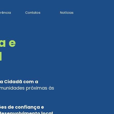
rência
Contatos
Notícias
a e
l
a Cidadã com a
 comunidades próximas às
ões de confiança e
desenvolvimento local