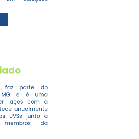
riado
o faz parte do
is MG e é uma
cer laços com a
tece anualmente
as UVSs junto a
e membros da