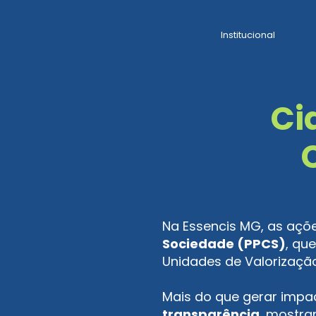
Institucional
Ci
Na Essencis MG, as açõe
Sociedade (PPCS)
, qu
Unidades de Valorizaçã
Mais do que gerar impa
transparência
, mostr