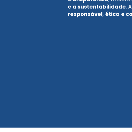
e a sustentabilidade
. 
responsável
,
ética
e c