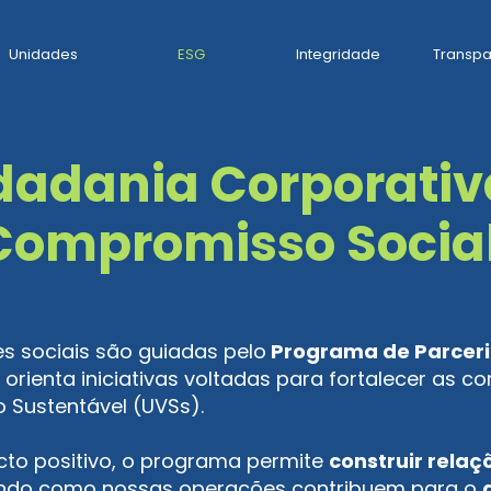
Unidades
ESG
Integridade
Transpa
dadania Corporativ
Compromisso Socia
s sociais são guiadas pelo
Programa de Parceri
e orienta iniciativas voltadas para fortalecer as
o Sustentável (UVSs).
cto positivo, o programa permite
construir relaç
ando como nossas operações contribuem para o